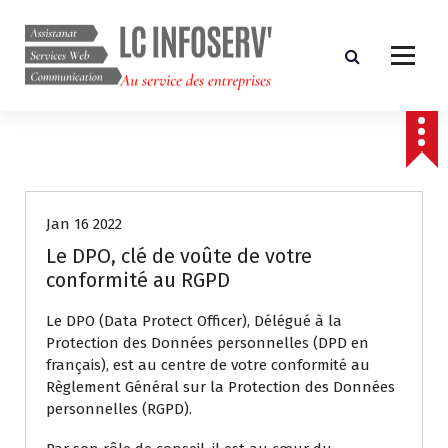
A
l
l
e
r
Au service des entreprises
a
u
c
Conseil
RGPD
Savoir-Faire
o
n
Jan 16 2022
t
e
Le DPO, clé de voûte de votre
n
conformité au RGPD
u
Le DPO (Data Protect Officer), Délégué à la
Protection des Données personnelles (DPD en
français), est au centre de votre conformité au
Règlement Général sur la Protection des Données
personnelles (RGPD).