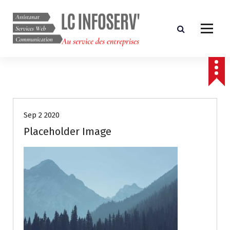
A
l
l
e
r
Au service des entreprises
a
u
c
o
n
Sep 2 2020
t
e
Placeholder Image
n
u