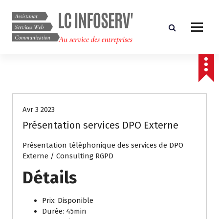
A
l
l
e
r
Au service des entreprises
a
u
c
o
n
Avr 3 2023
t
e
Présentation services DPO Externe
n
u
Présentation téléphonique des services de DPO
Externe / Consulting RGPD
Détails
Prix:
Disponible
Durée:
45min