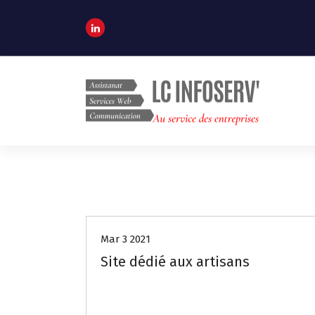
A
l
l
e
r
a
u
c
o
Au service des entreprises
n
t
e
Site Internet
n
u
Mar 3 2021
Site dédié aux artisans