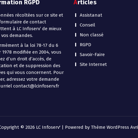
ormation RGPD
Articles
nnées récoltées sur ce site et
Assistanat
 formulaire de contact
Conseil
tent à LC Infoserv’ de mieux
Non classé
r vos demandes.
RGPD
mément à la loi 78-17 du 6
r 1978 modifiée en 2004, vous
Savoir-Faire
ez d’un droit d’accès, de
Site Internet
ication et de suppression des
es qui vous concernent. Pour
cer, adressez votre demande
urriel contact@lcinfoserv.fr
Copyright © 2026 LC Infoserv' | Powered by
Thème WordPress Avri