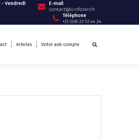
i - Vendredi
E-mail
contact@lcinfoserv.fr
Téléphone
+33 (0)6 23 53 44 24
act
Articles
Votre avis compte